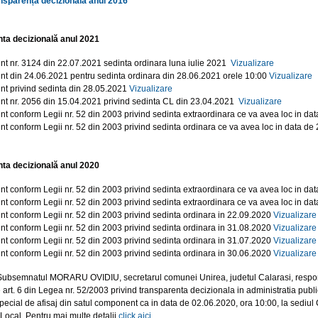
nsparență decizională anul 2016
ta decizională anul 2021
nt nr. 3124 din 22.07.2021 sedinta ordinara luna iulie 2021
Vizualizare
nt din 24.06.2021 pentru sedinta ordinara din 28.06.2021 orele 10:00
Vizualizare
nt privind sedinta din 28.05.2021
Vizualizare
nt nr. 2056 din 15.04.2021 privind sedinta CL din 23.04.2021
Vizualizare
nt conform Legii nr. 52 din 2003 privind sedinta extraordinara ce va avea loc in d
nt conform Legii nr. 52 din 2003 privind sedinta ordinara ce va avea loc in data d
ta decizională anul 2020
nt conform Legii nr. 52 din 2003 privind sedinta extraordinara ce va avea loc in d
nt conform Legii nr. 52 din 2003 privind sedinta extraordinara ce va avea loc in d
nt conform Legii nr. 52 din 2003 privind sedinta ordinara in 22.09.2020
Vizualizare
nt conform Legii nr. 52 din 2003 privind sedinta ordinara in 31.08.2020
Vizualizare
nt conform Legii nr. 52 din 2003 privind sedinta ordinara in 31.07.2020
Vizualizare
nt conform Legii nr. 52 din 2003 privind sedinta ordinara in 30.06.2020
Vizualizare
ubsemnatul MORARU OVIDIU, secretarul comunei Unirea, judetul Calarasi, responsabi
 art. 6 din Legea nr. 52/2003 privind transparenta decizionala in administratia public
 special de afisaj din satul component ca in data de 02.06.2020, ora 10:00, la sediu
 Local. Pentru mai multe detalii
click aici
.