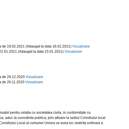
ata de 19.02.2021 (Adaugat la data 16.02.2021)
Vizualizare
e 22.01.2021 (Adaugat la data 15.01.2021)
Vizualizare
ata de 29.12.2020
Vizualizare
ata de 26.11.2020
Vizualizare
l pentru relatia cu societatea civila, in conformitate cu
a, aduc la cunostinta publica, prin afisare la sediul Consiliului local
l Consiliului Local al comunei Unirea va avea loc sedinta ordinara a