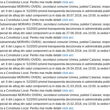
ra a Consiliului Local. Pentru mai multe detalii
click aici
.
ubsemnatul MORARU OVIDIU, secretarul comunei Unirea, judetul Calarasi, responsabi
 art. 6 din Legea nr. 52/2003 privind transparenta decizionala in administratia public
 special de afisaj din satul component ca in data de 30.07.2018, ora 10:00, la sediu
ra a Consiliului Local. Pentru mai multe detalii
click aici
.
ubsemnatul MORARU OVIDIU, secretarul comunei Unirea, judetul Calarasi, responsab
 art. 6 din Legea nr. 52/2003 privind transparenta decizionala in administratia public
 special de afisaj din satul component ca in data de 27.06.2018, ora 10:00, la sediu
ra a Consiliului Local. Pentru mai multe detalii
click aici
.
ubsemnatul MORARU OVIDIU, secretarul comunei Unirea, judetul Calarasi, responsabi
 art. 6 din Legea nr. 52/2003 privind transparenta decizionala in administratia public
 special de afisaj din satul component ca in data de 29.04.2018, ora 10:00, la sediu
ra a Consiliului Local. Pentru mai multe detalii
click aici
.
ubsemnatul MORARU OVIDIU, secretarul comunei Unirea, judetul Calarasi, responsabi
 art. 6 din Legea nr. 52/2003 privind transparenta decizionala in administratia public
 special de afisaj din satul component ca in data de 26.04.2018, ora 10:00, la sediu
ra a Consiliului Local. Pentru mai multe detalii
click aici
.
ubsemnatul MORARU OVIDIU, secretarul comunei Unirea, judetul Calarasi, responsabi
 art. 6 din Legea nr. 52/2003 privind transparenta decizionala in administratia public
 special de afisaj din satul component ca in data de 21.03.2018, ora 10:00, la sediu
ra a Consiliului Local. Pentru mai multe detalii
click aici
.
ubsemnatul MORARU OVIDIU, secretarul comunei Unirea, judetul Calarasi, responsab
 art. 6 din Legea nr. 52/2003 privind transparenta decizionala in administratia public
 special de afisaj din satul component ca in data de 15.02.2018, ora 10:00, la sediu
ra a Consiliului Local. Pentru mai multe detalii
click aici
.