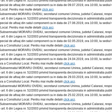
 art. 6 din Legea nr. 52/2003 privind transparenta decizionala in
administratia publi
 special de afisaj din satul component ca in data de 09.07.
2019, ora 10:00, la sediul
 Local. Pentru mai multe detalii
click aici
.
Subsemnatul MORARU OVIDIU, secretarul comunei Unirea, judetul Calarasi, responsab
 art. 6 din Legea nr. 52/2003 privind transparenta decizionala in
administratia publi
 special de afisaj din satul component ca in data de 27.06.
2019, ora 10:00, la sediul
 Local. Pentru mai multe detalii
click aici
.
Subsemnatul MORARU OVIDIU, secretarul comunei Unirea, judetul Calarasi, responsab
 art. 6 din Legea nr. 52/2003 privind transparenta decizionala in
administratia publi
 special de afisaj din satul component ca in data de 02.05.
2019, ora 10:00, la sediul
ra a Consiliului Local. Pentru mai multe detalii
click aici
.
Subsemnatul MORARU OVIDIU, secretarul comunei Unirea, judetul Calarasi, responsab
 art. 6 din Legea nr. 52/2003 privind transparenta decizionala in
administratia publi
 special de afisaj din satul component ca in data de 24.04.
2019, ora 10:00, la sediul
ra a Consiliului Local. Pentru mai multe detalii
click aici
.
Subsemnatul MORARU OVIDIU, secretarul comunei Unirea, judetul Calarasi, responsab
 art. 6 din Legea nr. 52/2003 privind transparenta decizionala in
administratia publi
 special de afisaj din satul component ca in data de 29.03.
2019, ora 10:00, la sediul
ra a Consiliului Local. Pentru mai multe detalii
click aici
.
Subsemnatul MORARU OVIDIU, secretarul comunei Unirea, judetul Calarasi, responsab
 art. 6 din Legea nr. 52/2003 privind transparenta decizionala in
administratia publi
 special de afisaj din satul component ca in data de 25.02.
2019, ora 10:00, la sediul
ra a Consiliului Local. Pentru mai multe detalii
click aici
.
Subsemnatul MORARU OVIDIU, secretarul comunei Unirea, judetul Calarasi, responsab
 art. 6 din Legea nr. 52/2003 privind transparenta decizionala in
administratia publi