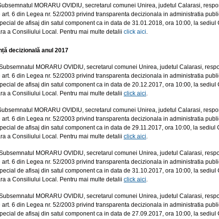
ubsemnatul MORARU OVIDIU, secretarul comunei Unirea, judetul Calarasi, responsabi
 art. 6 din Legea nr. 52/2003 privind transparenta decizionala in administratia public
 special de afisaj din satul component ca in data de 31.01.2018, ora 10:00, la sediu
ra a Consiliului Local. Pentru mai multe detalii
click aici
.
ță decizională anul 2017
ubsemnatul MORARU OVIDIU, secretarul comunei Unirea, judetul Calarasi, responsab
 art. 6 din Legea nr. 52/2003 privind transparenta decizionala in administratia public
 special de afisaj din satul component ca in data de 20.12.2017, ora 10:00, la sediu
ra a Consiliului Local. Pentru mai multe detalii
click aici
.
ubsemnatul MORARU OVIDIU, secretarul comunei Unirea, judetul Calarasi, responsabi
 art. 6 din Legea nr. 52/2003 privind transparenta decizionala in administratia public
 special de afisaj din satul component ca in data de 29.11.2017, ora 10:00, la sediu
ra a Consiliului Local. Pentru mai multe detalii
click aici
.
ubsemnatul MORARU OVIDIU, secretarul comunei Unirea, judetul Calarasi, responsab
 art. 6 din Legea nr. 52/2003 privind transparenta decizionala in administratia public
 special de afisaj din satul component ca in data de 31.10.2017, ora 10:00, la sediu
ra a Consiliului Local. Pentru mai multe detalii
click aici
.
ubsemnatul MORARU OVIDIU, secretarul comunei Unirea, judetul Calarasi, responsab
 art. 6 din Legea nr. 52/2003 privind transparenta decizionala in administratia public
 special de afisaj din satul component ca in data de 27.09.2017, ora 10:00, la sediu