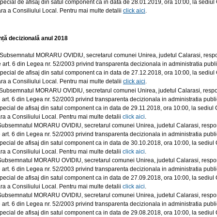
 special de afisaj din satul component ca in data de 28.01.
2019, ora 10:00, la sediul
ra a Consiliului Local. Pentru mai multe detalii
click aici
.
ță decizională anul 2018
Subsemnatul MORARU OVIDIU, secretarul comunei Unirea, judetul Calarasi, responsab
 art. 6 din Legea nr. 52/2003 privind transparenta decizionala in administratia public
 special de afisaj din satul component ca in data de 27.12.2018, ora 10:00, la sediu
ra a Consiliului Local. Pentru mai multe detalii
click aici
.
ubsemnatul MORARU OVIDIU, secretarul comunei Unirea, judetul Calarasi, responsab
 art. 6 din Legea nr. 52/2003 privind transparenta decizionala in administratia public
 special de afisaj din satul component ca in data de 29.11.2018, ora 10:00, la sediu
ra a Consiliului Local. Pentru mai multe detalii
click aici
.
ubsemnatul MORARU OVIDIU, secretarul comunei Unirea, judetul Calarasi, responsabi
 art. 6 din Legea nr. 52/2003 privind transparenta decizionala in administratia public
 special de afisaj din satul component ca in data de 30.10.2018, ora 10:00, la sediu
ra a Consiliului Local. Pentru mai multe detalii
click aici
.
ubsemnatul MORARU OVIDIU, secretarul comunei Unirea, judetul Calarasi, responsabi
 art. 6 din Legea nr. 52/2003 privind transparenta decizionala in administratia public
 special de afisaj din satul component ca in data de 27.09.2018, ora 10:00, la sediu
ra a Consiliului Local. Pentru mai multe detalii
click aici
.
ubsemnatul MORARU OVIDIU, secretarul comunei Unirea, judetul Calarasi, responsabi
 art. 6 din Legea nr. 52/2003 privind transparenta decizionala in administratia public
 special de afisaj din satul component ca in data de 29.08.2018, ora 10:00, la sediu