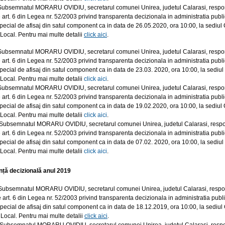
Subsemnatul MORARU OVIDIU, secretarul comunei Unirea, judetul Calarasi, responsab
 art. 6 din Legea nr. 52/2003 privind transparenta decizionala in administratia public
 special de afisaj din satul component ca in data de 26.05.2020, ora 10:00, la sediu
 Local. Pentru mai multe detalii
click aici
.
ubsemnatul MORARU OVIDIU, secretarul comunei Unirea, judetul Calarasi, responsabi
 art. 6 din Legea nr. 52/2003 privind transparenta decizionala in administratia public
 special de afisaj din satul component ca in data de 23.03. 2020, ora 10:00, la sedi
 Local. Pentru mai multe detalii
click aici
.
Subsemnatul MORARU OVIDIU, secretarul comunei Unirea, judetul Calarasi, responsab
 art. 6 din Legea nr. 52/2003 privind transparenta decizionala in administratia public
 special de afisaj din satul component ca in data de 19.02.2020, ora 10:00, la sediu
 Local. Pentru mai multe detalii
click aici
.
ubsemnatul MORARU OVIDIU, secretarul comunei Unirea, judetul Calarasi, responsab
 art. 6 din Legea nr. 52/2003 privind transparenta decizionala in administratia public
 special de afisaj din satul component ca in data de 07.02. 2020, ora 10:00, la sedi
 Local. Pentru mai multe detalii
click aici
.
ță decizională anul 2019
Subsemnatul MORARU OVIDIU, secretarul comunei Unirea, judetul Calarasi, responsab
 art. 6 din Legea nr. 52/2003 privind transparenta decizionala in
administratia publi
 special de afisaj din satul component ca in data de 18.12.
2019, ora 10:00, la sediul
 Local. Pentru mai multe detalii
click aici
.