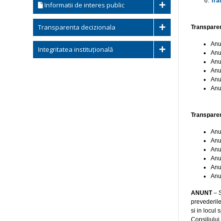
Tra
Informatii de interes public
Transparenta decizionala
Transparen
Anu
Integritatea instituțională
Anu
Anu
Anu
Anu
Anu
Transparen
Anu
Anu
Anu
Anu
Anu
Anu
ANUNT
– S
prevederile
si in locul
Consiliului