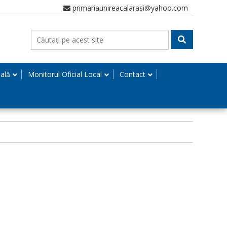
primariaunireacalarasi@yahoo.com
nală
Monitorul Oficial Local
Contact