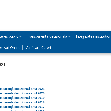
teres public
Transparenta decizionala
Integritatea instituțio
esizari Online
Verificare Cereri
021
nsparență decizională anul 2021
nsparență decizională anul 2020
nsparență decizională anul 2019
nsparență decizională anul 2018
nsparență decizională anul 2017