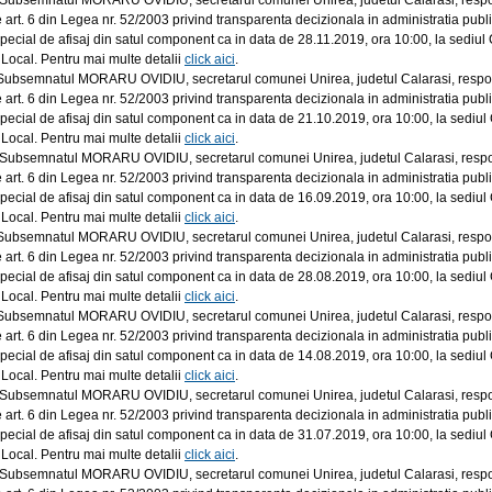
Subsemnatul MORARU OVIDIU, secretarul comunei Unirea, judetul Calarasi, responsab
 art. 6 din Legea nr. 52/2003 privind transparenta decizionala in
administratia publi
 special de afisaj din satul component ca in data de 28.11.
2019, ora 10:00, la sediul
 Local. Pentru mai multe detalii
click aici
.
Subsemnatul MORARU OVIDIU, secretarul comunei Unirea, judetul Calarasi, responsab
 art. 6 din Legea nr. 52/2003 privind transparenta decizionala in
administratia publi
 special de afisaj din satul component ca in data de 21.10.
2019, ora 10:00, la sediul
 Local. Pentru mai multe detalii
click aici
.
Subsemnatul MORARU OVIDIU, secretarul comunei Unirea, judetul Calarasi, responsab
 art. 6 din Legea nr. 52/2003 privind transparenta decizionala in
administratia publi
 special de afisaj din satul component ca in data de 16.09.
2019, ora 10:00, la sediul
 Local. Pentru mai multe detalii
click aici
.
Subsemnatul MORARU OVIDIU, secretarul comunei Unirea, judetul Calarasi, responsab
 art. 6 din Legea nr. 52/2003 privind transparenta decizionala in
administratia publi
 special de afisaj din satul component ca in data de 28.08.
2019, ora 10:00, la sediul
 Local. Pentru mai multe detalii
click aici
.
Subsemnatul MORARU OVIDIU, secretarul comunei Unirea, judetul Calarasi, responsab
 art. 6 din Legea nr. 52/2003 privind transparenta decizionala in
administratia publi
 special de afisaj din satul component ca in data de 14.08.
2019, ora 10:00, la sediul
 Local. Pentru mai multe detalii
click aici
.
Subsemnatul MORARU OVIDIU, secretarul comunei Unirea, judetul Calarasi, responsab
 art. 6 din Legea nr. 52/2003 privind transparenta decizionala in
administratia publi
 special de afisaj din satul component ca in data de 31.07.
2019, ora 10:00, la sediul
 Local. Pentru mai multe detalii
click aici
.
Subsemnatul MORARU OVIDIU, secretarul comunei Unirea, judetul Calarasi, responsab