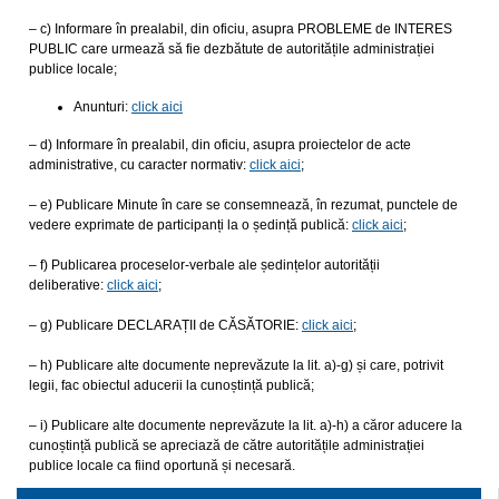
– c) Informare în prealabil, din oficiu, asupra PROBLEME de INTERES
PUBLIC care urmează să fie dezbătute de autoritățile administrației
publice locale;
Anunturi:
click aici
– d) Informare în prealabil, din oficiu, asupra proiectelor de acte
administrative, cu caracter normativ:
click aici
;
– e) Publicare Minute în care se consemnează, în rezumat, punctele de
vedere exprimate de participanți la o ședință publică:
click aici
;
– f) Publicarea proceselor-verbale ale ședințelor autorității
deliberative:
click aici
;
– g) Publicare DECLARAȚII de CĂSĂTORIE:
click aici
;
– h) Publicare alte documente neprevăzute la lit. a)-g) și care, potrivit
legii, fac obiectul aducerii la cunoștință publică;
– i) Publicare alte documente neprevăzute la lit. a)-h) a căror aducere la
cunoștință publică se apreciază de către autoritățile administrației
publice locale ca fiind oportună și necesară.