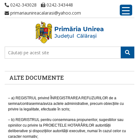
0242-343028
0242-343448
primariaunireacalarasi@yahoo.com
ALTE DOCUMENTE
– a) REGISTRUL privind ÎNREGISTRAREA REFUZURILOR de a
semna/contrasemna/aviza actele administrative, precum obiecțiile cu
privire la legalitate, efectuate în scris;
– b) REGRISTRUL pentru consemnarea propunerilor, sugestiilor sau
opiniilor cu privire la PROIECTELE HOTARÂRILOR autorității
deliberative și dispozițiilor autorității executive, numai în cazul celor cu
caracter normativ;