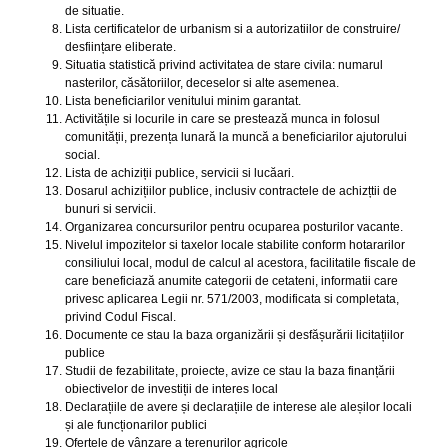
de situatie.
Lista certificatelor de urbanism si a autorizatiilor de construire/
desființare eliberate.
Situatia statistică privind activitatea de stare civila: numarul
nasterilor, căsătoriilor, deceselor si alte asemenea.
Lista beneficiarilor venitului minim garantat.
Activitățile si locurile in care se prestează munca in folosul
comunității, prezența lunară la muncă a beneficiarilor ajutorului
social.
Lista de achiziții publice, servicii si lucăari.
Dosarul achizițiilor publice, inclusiv contractele de achizțtii de
bunuri si servicii.
Organizarea concursurilor pentru ocuparea posturilor vacante.
Nivelul impozitelor si taxelor locale stabilite conform hotararilor
consiliului local, modul de calcul al acestora, facilitatile fiscale de
care beneficiază anumite categorii de cetateni, informatii care
privesc aplicarea Legii nr. 571/2003, modificata si completata,
privind Codul Fiscal.
Documente ce stau la baza organizării și desfășurării licitațiilor
publice
Studii de fezabilitate, proiecte, avize ce stau la baza finanțării
obiectivelor de investiții de interes local
Declarațiile de avere și declarațiile de interese ale aleșilor locali
și ale funcționarilor publici
Ofertele de vânzare a terenurilor agricole