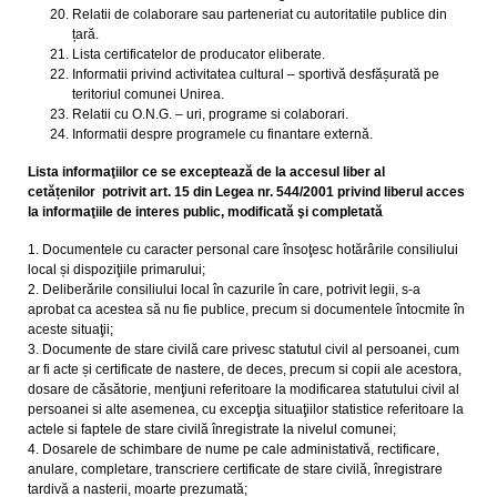
Relatii de colaborare sau parteneriat cu autoritatile publice din
țară.
Lista certificatelor de producator eliberate.
Informatii privind activitatea cultural – sportivă desfășurată pe
teritoriul comunei Unirea.
Relatii cu O.N.G. – uri, programe si colaborari.
Informatii despre programele cu finantare externă.
Lista informaţiilor ce se exceptează de la accesul liber al
cetățenilor potrivit art. 15 din Legea nr. 544/2001 privind liberul acces
la informaţiile de interes public, modificată şi completată
1. Documentele cu caracter personal care însoţesc hotărârile consiliului
local și dispoziţiile primarului;
2. Deliberările consiliului local în cazurile în care, potrivit legii, s-a
aprobat ca acestea să nu fie publice, precum si documentele întocmite în
aceste situaţii;
3. Documente de stare civilă care privesc statutul civil al persoanei, cum
ar fi acte și certificate de nastere, de deces, precum si copii ale acestora,
dosare de căsătorie, menţiuni referitoare la modificarea statutului civil al
persoanei si alte asemenea, cu excepţia situaţiilor statistice referitoare la
actele si faptele de stare civilă înregistrate la nivelul comunei;
4. Dosarele de schimbare de nume pe cale administativă, rectificare,
anulare, completare, transcriere certificate de stare civilă, înregistrare
tardivă a nasterii, moarte prezumată;