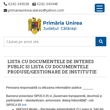
0242-343028
0242-343448
primariaunireacalarasi@yahoo.com
LISTA CU DOCUMENTELE DE INTERES
PUBLIC SI LISTA CU DOCUMENTELE
PRODUSE/GESTIONARE DE INSTITUTIE
Persoana responsabilă cu difuzarea informațiilor publice: ______
Bannerul proiectului SIPOCA 35 si „Guvernare transparentă, deschisă și
participativă – standardizare, armonizare, dialog îmbunătățit”- cod
SIPOCA 35
link
ANEXA 6 Model – Reclamaţie administrativă (2) Legea nr. 544 din