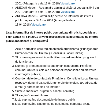
2001 (Adaugat la data 13.04.2018)
Vizualizare
ANEXA 5 Model – Reclamaţie administrativă (1) Legea nr. 544 din
2001 (Adaugat la data 13.04.2018)
Vizualizare
ANEXA 4 Model – Formular-tip cerere de informaţii de interes
public Legea nr. 544 din 2001 (Adaugat la data
13.04.2018)
Vizualizare
Lista informaţiilor de interes public comunicate din oficiu, potrivit art.
5 din Legea nr. 544/2001 privind liberul acces la informaţiile de interes
public, modificată şi completată
Actele normative care reglementează organizarea şi funcţionarea
Primăriei comunei Unirea și Consiliului Local Unirea;
Structura organizatorică, atribuţiile compartimentelor, programul
de funcţionare;
Numele şi prenumele persoanelor din conducerea Primăriei
comunei Unirea şi cele ale persoanei responsabile cu difuzarea
informaţiilor publice;
Coordonatele de contact ale Primăriei și Consiliului Local Unirea,
respectiv: denumirea, sediul, numerele de telefon, fax, adresa de
e-mail şi adresa paginii de Internet;
Sursele financiare, bugetul şi bilanţul contabil;
Strategia Comunei Unirea;
Lista cuprinzând documentele de interes public;
Lista cuprinzând categoriile de documente elaborate şi/sau