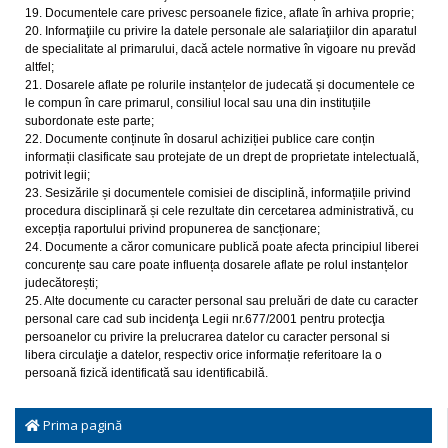
19. Documentele care privesc persoanele fizice, aflate în arhiva proprie;
20. Informaţiile cu privire la datele personale ale salariaţiilor din aparatul
de specialitate al primarului, dacă actele normative în vigoare nu prevăd
altfel;
21. Dosarele aflate pe rolurile instanțelor de judecată și documentele ce
le compun în care primarul, consiliul local sau una din instituțiile
subordonate este parte;
22. Documente conținute în dosarul achiziției publice care conțin
informații clasificate sau protejate de un drept de proprietate intelectuală,
potrivit legii;
23. Sesizările și documentele comisiei de disciplină, informațiile privind
procedura disciplinară și cele rezultate din cercetarea administrativă, cu
excepția raportului privind propunerea de sancționare;
24. Documente a căror comunicare publică poate afecta principiul liberei
concurențe sau care poate influența dosarele aflate pe rolul instanțelor
judecătorești;
25. Alte documente cu caracter personal sau preluări de date cu caracter
personal care cad sub incidenţa Legii nr.677/2001 pentru protecţia
persoanelor cu privire la prelucrarea datelor cu caracter personal si
libera circulaţie a datelor, respectiv orice informație referitoare la o
persoană fizică identificată sau identificabilă.
Prima pagină