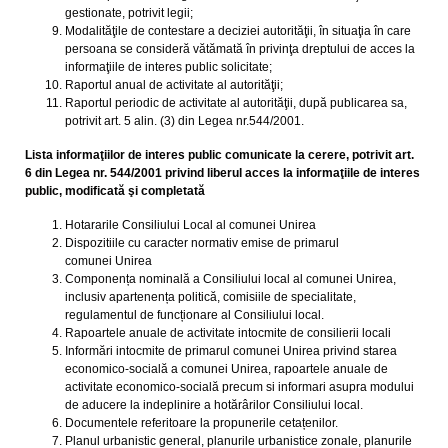
gestionate, potrivit legii;
Modalităţile de contestare a deciziei autorităţii, în situaţia în care
persoana se consideră vătămată în privinţa dreptului de acces la
informaţiile de interes public solicitate;
Raportul anual de activitate al autorităţii;
Raportul periodic de activitate al autorităţii, după publicarea sa,
potrivit art. 5 alin. (3) din Legea nr.544/2001.
Lista informaţiilor de interes public comunicate la cerere, potrivit art.
6 din Legea nr. 544/2001 privind liberul acces la informaţiile de interes
public, modificată şi completată
Hotararile Consiliului Local al comunei Unirea
Dispozitiile cu caracter normativ emise de primarul
comunei Unirea
Componența nominală a Consiliului local al comunei Unirea,
inclusiv apartenența politică, comisiile de specialitate,
regulamentul de funcționare al Consiliului local.
Rapoartele anuale de activitate intocmite de consilierii locali
Informări intocmite de primarul comunei Unirea privind starea
economico-socială a comunei Unirea, rapoartele anuale de
activitate economico-socială precum si informari asupra modului
de aducere la indeplinire a hotărârilor Consiliului local.
Documentele referitoare la propunerile cetațenilor.
Planul urbanistic general, planurile urbanistice zonale, planurile