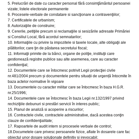
5. Prelucrări de date cu caracter personal fără consimţământul persoanei
vizate; listele electorale permanente
6. Procesele-verbale de constatare si sancţionare a contravenţiilor;
7. Certificatele de urbanism;
8. Autorizaţiile de construire;
9. Cererile, petiţiile precum si reclamaţiile si sesizările adresate Primăriei
si Consiliul Local, fără acordul semnatarilor;
10. Informaţiile cu privire la impozitele si taxele locale, alte obligaţii ale
plătitorilor, care ţin de păstarea secretului fiscal;
11. Informaţii primite de la bănci, organe de poliţie, instituţii care
gestionează registre publice sau alte asemenea, care au caracter
confidenţial;
12. Documentele care se întocmesc potrivit Legii protecţiei civile
nr.481/2004 precum și documentele pentru situații de urgență întocmite în
baza actelor normative în vigoare
13. Documentele cu caracter militar care se întocmesc în baza H.G.R.
nr.25/1996;
14. Documentele care se întocmesc în baza Legii nr.132/1997 privind
rechiziţiile debunuri si prestări servicii în interes public;
15. Planul de analiză si acoperire a riscurilor;
16. Contractele civile, contractele administrative, dacă acestea conţin
clauze de confidenţialitate;
17. Rapoartele de audit intern si procesele verbale de control;
18.Documetele care privesc persoanele fizice, aflate în dosarele care fac
obiectul unor dosare soluţionate definitiv si irevocabil;