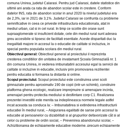
comuna Unirea, judetul Calarasi. Pentru jud Calarasi, datele statistice din
ultimii ani arata ca rata de abandon scolar este in crestere. Conform
datelor INS, rata de abandon scolar in anul 2020 la nivelul judetului era
de 2,3%, iar in 2021 de 3,1%. Judetul Calarasi se confrunta cu probleme
semnificative in ceea ce priveste infrastructura educationala, atat in
mediul urban, cat si in cel rural. In timp ce scolile din orase sunt
supraaglomerate si insuficient dotate, cele din mediul rural sunt adesea
greu accesibile si lipsesc de facilitati esentiale. Aceste disparitati duc la
inegalitati majore in accesul la o educatie de calitate si incluziva, in
special pentru populatia scolara din mediul rural.
Obiectivul general:
Obiectivul general al proiectului il reprezinta
cresterea conditiilor din unitatea de invatamant Școala Gimnazială nr. 1
din comuna Unirea, in vederea imbunatatirii accesului egal la servicii de
calitate si incluzive in educatie, inclusiv prin promovarea rezilientei
pentru educatia si formarea la distanta si online.
Scopul proiectului:
Scopul proiectului este construirea unei scoli
gimnaziale pentru aproximativ 190 de copii (intr-un schimb), construire
platforma ghena ecologic, realizare imprejmuire si amenajare incinta,
amenajari pentru protectia mediului si desfiintare corp C1. Realizarea
prezentei investitii este menita sa indeplineasca normele legale astfel
incat aceasta sa conduca la: – Imbunatatirea si extinderea infrastructurii
educatiei în mediul rural, – Asigurarea egalitatii de sanse prin accesul la
educatie al persoanelor cu dizabilitati si al grupurilor defavorizate cât si al
celor cu probleme de ordin social, – Prevenirea abandonului scolar, –
Achizitionarea de echipamente educative moderne, precum echipamente