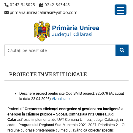
0242-343028
0242-343448
primariaunireacalarasi@yahoo.com
PROIECTE INVESTITIONALE
Descriere proiect pentru site Cod SMIS proiect: 325076 (Adaugat
la data 23.04.2026)
Vizualizare
Proiectul “
Creșterea eficienței energetice și gestionarea inteligentă a
energiei în clădirile publice – Scoala Gimnaziala nr.1 Unirea, jud.
Calarasi
” este implementat de UAT Comuna Unirea, județul Călărași, în
cadrul Programului Regional Sud-Muntenia 2021-2027, Prioritatea 2 – O
regiune cu orașe prietenoase cu mediu, având ca obiectiv specific