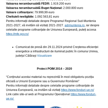
Valoarea nerambursabilă FEDR:
1.919.200 euro
Valoarea nerambursabilă Buget Național:
2.000.800 euro
Valoare cofinanțare:
79.999,99 euro
Cheltuieli neeligibile:
1.092.563,81 euro
Pentru informații detaliate despre Programul Regional Sud-Muntenia
2021-2027, vă invităm să vizitați 2021-2027.
adrmuntenia.ro
, iar despre
celelalte programe cofinanțate de Uniunea Europeană, puteți accesa
https://mfe.gov.ro/
Comunicat de presă din 29.11.2024 privind Creșterea eficienței
energetice a infrastructurii de iluminat public în comuna Unirea,
județul Călărași
Vizualizare
Proiect POIM 2014 – 2020
“Conținutul acestui material nu reprezintă în mod obligatoriu poziția
oficială a Uniunii Europene sau a Guvernului României”
Pentru informații detaliate despre celelalte programe cofinanțate de
Uniunea Europeană, va invităm să vizitați
https://www.fonduri-ue.ro/
Link catre site-ul web al Programului Operațional
https://www.fonduri-
ue.ro/