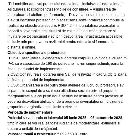
IT si mobilier adecvat procesului educational, incluisv soft educational –
Asigurarea spatiilor pentru serviciile de consiliere, – Asigurarea de
laboratoare si ateliere performante, – Dezvoltarea spiritului comunitar la
elevi si instruirea profesorilor in acest sens. Astfel proiectul contribuie la
realizarea obiectivului specific RSO 4.2 – Imbunatatirea accesului la
servicii si favorabile incluziunii si de calitate in educatie, formare si
invatare pe tot parcursul vietii prin dezvoltarea infrastructurii accesibile,
inclusiv prin promovarea rezilientei pentru educatia si formarea la
distanta si online.
Obiective specifice ale proiectului:
1.OS1: Reabilitarea, extinderea si dotarea corpului C2- Scoala, cu regim
P+1 cu o capacitate de 190 de persoane intr-un singur schimb, pana la
finalul perioadei de implementare.
2.OS2: Construirea si dotarea unei Sali de festivitati in cadrul Ob. 1, pana
la finalul perioadei de implementare.
3.OS3: Organizarea a cel putin doua ateliere de lucru cu profesori, elevi
si parinti in scopul de a schimba atitudinea sociala privind grupurile
marginalizate si a cel putin doua sesiuni de instruire pentru profesori in
vederea dezvoltarii abilitatilor de a promova diversitatea si incluziunea
grupurilor marginalizate, inclusiv a elevilor
Perioada de implementare
Proiectul se va derula în intervalul
05 iunie 2025 – 05 octombrie 2028
,
timp în care se vor realiza toate lucrările de modernizare, extindere și
dotare a unității de învățământ.
Valoarea totală a proiectului:
5.092.563,81 euro