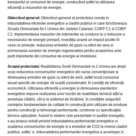
transportul și consumul de energie, conducând astfel la utilizarea
eficientă a resurselor de energie,
Obiectivul general:
Obiectivul general al proiectului consta in
imbunatatirea eficientei energetice a cladirii publice in care functioneaza
Scoala Gimnaziala Nr.1 Unirea din Judetul Calarasi, CORP C1 si CORP
C2. Implementarea masurilor de interventie va conduce la o reducere a
necesarului de energie primară, investiția avand un impact pozitiv în
ceea ce privește: reducerea emisiilor de gaze cu efect de sera si
promovarea surselor de energie regenerabila pentru acoperirea unei
parti importante din consumul de energie al imobilului.
Scopul proiectului:
Reabilitarea Scolii Gimnaziale nr.1 Unirea are drept
scop reducerea consumurilor energetice din surse convenţionale și
diminuarea emisiilor de gaze cu efect de seră, astfel incat consumul
anual specific de energie să scadă considerabil, în condiţii de eficiență
economică. Utilizarea eficientă a energiei și diminuarea pierderilor
energetice impune realizarea unor lucrări de reabilitare termică atât la
anvelopa clădirii, cât și la sistemul de încălzire, în condiţiile asigurării
cerințelor fundamentale de calitate în construcţii prin utilizare de produse
pentru construcţii și tehnologii performante, conforme cu specificaţiile
tehnice aplicabile. Avand in vedere cele prezentate in auditul energetic,
s-au propus solutii privind imbunatatirea performantei energetice si
scaderea consumurilor de energie si a emisiilor de CO2 la nivelul cladirii
publice, astfel: a. imbunatatirea performantei energetice a anvelopei; b.