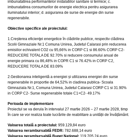
imbunatatirea performantelor instalatiilor sanitare si termice; c.
imbunatatirea consumurilor de energie electrica pentru asigurarea
iluminatului interior; d. asigurarea de surse de energie din surse
regenerabile.
Obiective specifice ale proiectului:
1.Creșterea eficienţei energetice în clădirile publice, respectiv clădirea
Scolii Gimnaziale Nr.1 Comuna Unirea, Judetul Calarasi prin reducerea
emisiilor echivalent CO2 cu 95,66% in CORP C1 si 86.60% CORP C2-
REDUCERE TOTALA DE 92.70% si reducere consumului anual de
energie primara cu 86,48% in COPR C1 si 76.42% in CORP C2,
REDUCERE TOTALA DE 83.09%
2.Gestionarea inteligentă a energiei și utilizarea energiei din surse
regenerabile in proportie de 64,52% in cladirea publica- Scoala
Gimnaziala Nr.1, Comuna Unirea, Judetul Calarasi CORP C1 si 31.90%
in CORP C2- Surse regenerabile totale C1+C2- 49.17%
Perioada de implementare
Proiectul se va derula în intervalul 27 martie 2026 – 27 martie 2028, timp
în care se vor realiza toate lucrările de reabilitare a unității de învățământ.
Valoarea totală a proiectului:
959.129,84 euro
Valoarea nerambursabilă FEDR:
782.688,14 euro
Valoarea nerambursabilă Buget Național:
119.705,24 euro