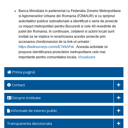
Banca Mondiala in parteneriat cu Federatia Zonelor Metropolitane
si Aglomerarilor Urbane din Romania (FZMAUR) si cu sprijinul
autoritatilor publice subnationale a identificat o serie de proiecte
cu impact metropolitan pentru Bucuresti si cele 40 resedinte de
judet din Romania. In continuare, cetatenii si actorii locali sunt
invitati sa se implice in ierarhizarea acestor proiecte prin
accesarea chestionarului de la link-ul urmator :
https://kwiksurveys.com/s/E7k9AFsk
. Aceasta activitate isi
propune identificarea proiectelor metropolitane cele mai
importante pentru comunitatea locala.
Vizualizare
Prima pagină
Contact
Despre institutie
Informatii de interes public
Transparenta decizionala