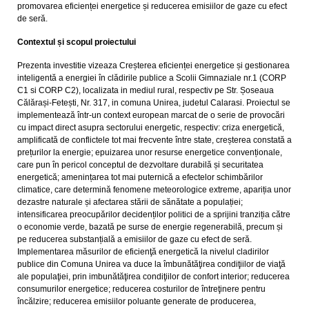
promovarea eficienței energetice și reducerea emisiilor de gaze cu efect
de seră.
Contextul și scopul proiectului
Prezenta investitie vizeaza Creșterea eficienței energetice și gestionarea
inteligentă a energiei în clădirile publice a Scolii Gimnaziale nr.1 (CORP
C1 si CORP C2), localizata in mediul rural, respectiv pe Str. Șoseaua
Călărași-Fetești, Nr. 317, in comuna Unirea, judetul Calarasi. Proiectul se
implementează într-un context european marcat de o serie de provocări
cu impact direct asupra sectorului energetic, respectiv: criza energetică,
amplificată de conflictele tot mai frecvente între state, creșterea constată a
prețurilor la energie; epuizarea unor resurse energetice convenționale,
care pun în pericol conceptul de dezvoltare durabilă și securitatea
energetică; amenințarea tot mai puternică a efectelor schimbărilor
climatice, care determină fenomene meteorologice extreme, apariția unor
dezastre naturale și afectarea stării de sănătate a populației;
intensificarea preocupărilor decidenților politici de a sprijini tranziția către
o economie verde, bazată pe surse de energie regenerabilă, precum și
pe reducerea substanțială a emisiilor de gaze cu efect de seră.
Implementarea măsurilor de eficienţă energetică la nivelul cladirilor
publice din Comuna Unirea va duce la îmbunătăţirea condiţiilor de viaţă
ale populaţiei, prin imbunătăţirea condiţiilor de confort interior; reducerea
consumurilor energetice; reducerea costurilor de întreţinere pentru
încălzire; reducerea emisiilor poluante generate de producerea,