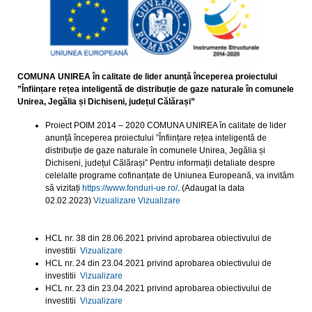
COMUNA UNIREA în calitate de lider anunță începerea proiectului
”Înființare rețea inteligentă de distribuție de gaze naturale în comunele
Unirea, Jegălia și Dichiseni, județul Călărași”
Proiect POIM 2014 – 2020 COMUNA UNIREA în calitate de lider
anunță începerea proiectului ”Înființare rețea inteligentă de
distribuție de gaze naturale în comunele Unirea, Jegălia și
Dichiseni, județul Călărași” Pentru informații detaliate despre
celelalte programe cofinanțate de Uniunea Europeană, va invităm
să vizitați
https://www.fonduri-ue.ro/
. (Adaugat la data
02.02.2023)
Vizualizare
Vizualizare
HCL nr. 38 din 28.06.2021 privind aprobarea obiectivului de
investitii
Vizualizare
HCL nr. 24 din 23.04.2021 privind aprobarea obiectivului de
investitii
Vizualizare
HCL nr. 23 din 23.04.2021 privind aprobarea obiectivului de
investitii
Vizualizare