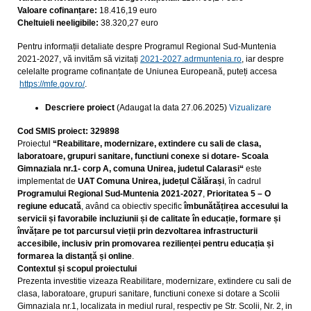
Valoare coﬁnanțare:
18.416,19 euro
Cheltuieli neeligibile:
38.320,27 euro
Pentru informații detaliate despre Programul Regional Sud-Muntenia
2021-2027, vă invităm să vizitați
2021-2027.
adrmuntenia.ro
, iar despre
celelalte programe cofinanțate de Uniunea Europeană, puteți accesa
https://mfe.gov.ro/
.
Descriere proiect
(Adaugat la data 27.06.2025)
Vizualizare
Cod SMIS proiect:
329898
Proiectul
“
Reabilitare, modernizare, extindere cu sali de clasa,
laboratoare, grupuri sanitare, functiuni conexe si dotare- Scoala
Gimnaziala nr.1- corp A, comuna Unirea, judetul Calarasi
“
este
implementat de
UAT Comuna
Unirea
, județul Călărași
, în cadrul
Programului Regional Sud-Muntenia 2021-2027
,
Prioritatea 5 – O
regiune educată
, având ca obiectiv specific
îmbunătățirea accesului la
servicii și favorabile incluziunii și de calitate în educație, formare și
învățare pe tot parcursul vieții prin dezvoltarea infrastructurii
accesibile, inclusiv prin promovarea rezilienței pentru educația și
formarea la distanță și online
.
Contextul și scopul proiectului
Prezenta investitie vizeaza Reabilitare, modernizare, extindere cu sali de
clasa, laboratoare, grupuri sanitare, functiuni conexe si dotare a Scolii
Gimnaziala nr.1, localizata in mediul rural, respectiv pe Str. Scolii, Nr. 2, in