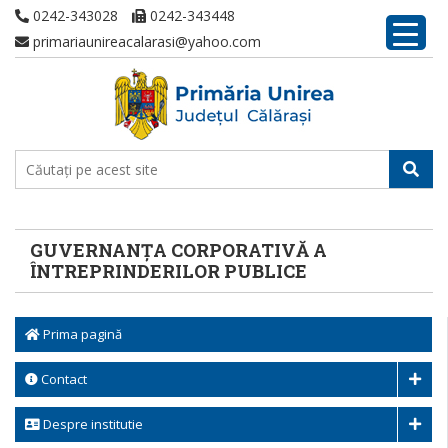
0242-343028
0242-343448
primariaunireacalarasi@yahoo.com
GUVERNANȚA CORPORATIVĂ A
ÎNTREPRINDERILOR PUBLICE
Prima pagină
Contact
Despre institutie