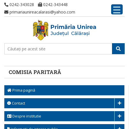
0242-343028
0242-343448
primariaunireacalarasi@yahoo.com
COMISIA PARITARĂ
Prima pagină
Contact
Despre institutie