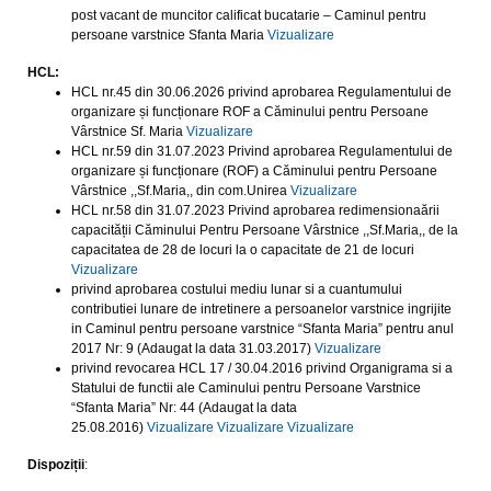
post vacant de muncitor calificat bucatarie – Caminul pentru
persoane varstnice Sfanta Maria
Vizualizare
HCL:
HCL nr.45 din 30.06.2026 privind aprobarea Regulamentului de
organizare și funcționare ROF a Căminului pentru Persoane
Vârstnice Sf. Maria
Vizualizare
HCL nr.59 din 31.07.2023 Privind aprobarea Regulamentului de
organizare și funcționare (ROF) a Căminului pentru Persoane
Vârstnice ,,Sf.Maria,, din com.Unirea
Vizualizare
HCL nr.58 din 31.07.2023 Privind aprobarea redimensionaării
capacității Căminului Pentru Persoane Vârstnice ,,Sf.Maria,, de la
capacitatea de 28 de locuri la o capacitate de 21 de locuri
Vizualizare
privind aprobarea costului mediu lunar si a cuantumului
contributiei lunare de intretinere a persoanelor varstnice ingrijite
in Caminul pentru persoane varstnice “Sfanta Maria” pentru anul
2017 Nr: 9 (Adaugat la data 31.03.2017)
Vizualizare
privind revocarea HCL 17 / 30.04.2016 privind Organigrama si a
Statului de functii ale Caminului pentru Persoane Varstnice
“Sfanta Maria” Nr: 44 (Adaugat la data
25.08.2016)
Vizualizare
Vizualizare
Vizualizare
Dispoziții
: