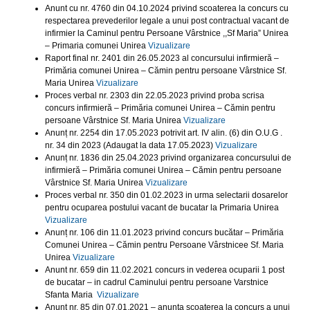
Anunt cu nr. 4760 din 04.10.2024 privind scoaterea la concurs cu
respectarea prevederilor legale a unui post contractual vacant de
infirmier la Caminul pentru Persoane Vârstnice ,,Sf Maria” Unirea
– Primaria comunei Unirea
Vizualizare
Raport final nr. 2401 din 26.05.2023 al concursului infirmieră –
Primăria comunei Unirea – Cămin pentru persoane Vârstnice Sf.
Maria Unirea
Vizualizare
Proces verbal nr. 2303 din 22.05.2023 privind proba scrisa
concurs infirmieră – Primăria comunei Unirea – Cămin pentru
persoane Vârstnice Sf. Maria Unirea
Vizualizare
Anunț nr. 2254 din 17.05.2023 potrivit art. IV alin. (6) din O.U.G .
nr. 34 din 2023 (Adaugat la data 17.05.2023)
Vizualizare
Anunț nr. 1836 din 25.04.2023 privind organizarea concursului de
infirmieră – Primăria comunei Unirea – Cămin pentru persoane
Vârstnice Sf. Maria Unirea
Vizualizare
Proces verbal nr. 350 din 01.02.2023 in urma selectarii dosarelor
pentru ocuparea postului vacant de bucatar la Primaria Unirea
Vizualizare
Anunț nr. 106 din 11.01.2023 privind concurs bucătar – Primăria
Comunei Unirea – Cămin pentru Persoane Vârstnicee Sf. Maria
Unirea
Vizualizare
Anunt nr. 659 din 11.02.2021 concurs in vederea ocuparii 1 post
de bucatar – in cadrul Caminului pentru persoane Varstnice
Sfanta Maria
Vizualizare
Anunt nr. 85 din 07.01.2021 – anunta scoaterea la concurs a unui