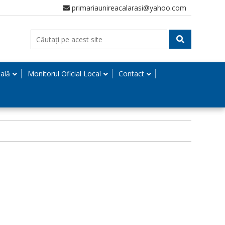
primariaunireacalarasi@yahoo.com
nală
Monitorul Oficial Local
Contact