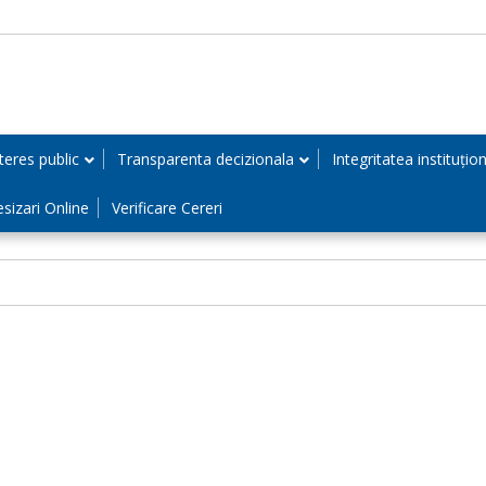
teres public
Transparenta decizionala
Integritatea instituțio
esizari Online
Verificare Cereri